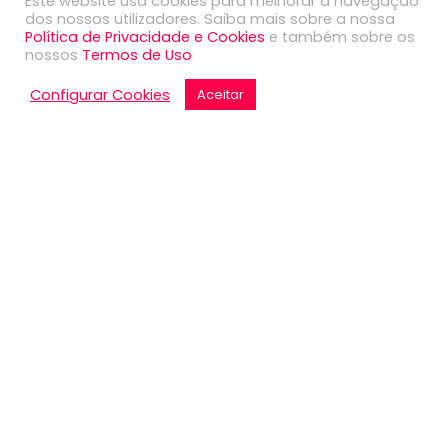
Este website usa cookies para melhorar a navegação
dos nossos utilizadores. Saiba mais sobre a nossa
Política de Privacidade e Cookies
e também sobre os
nossos
Termos de Uso
Contactos Setúbal
Configurar Cookies
Aceitar
Shopping Aranguês Loja 31 X e V 2910-433 Setubal
+351 265 531 790 (Chamada para a rede fixa
nacional)
+351 935 106 583 (Chamada para rede móvel
nacional)
set@nicetravel.com.pt