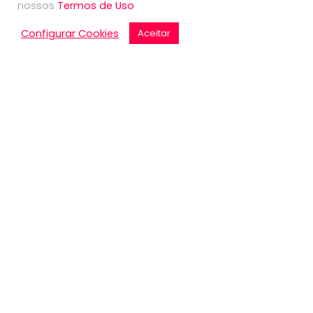
nossos
Termos de Uso
Configurar Cookies
Aceitar
Contactos Vila Franca de Xira
Rua Serpa Pinto n° 73 2600-223 Vila Franca de Xira
+351 263 276 470 (Chamada para a rede fixa
nacional)
+351 965 750 130 (Chamada para rede móvel
nacional)
vfx@nicetravel.com.pt